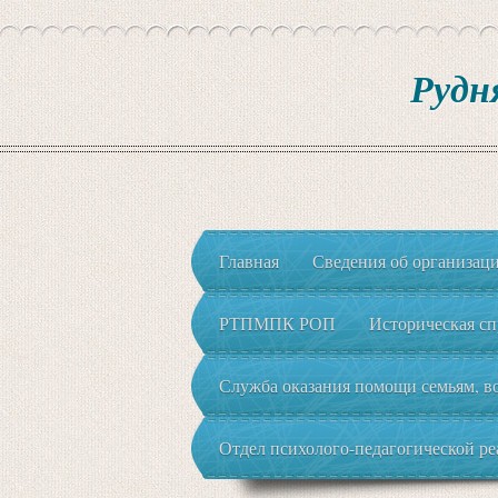
Рудн
Главная
Сведения об организац
РТПМПК РОП
Историческая сп
Служба оказания помощи семьям, во
Отдел психолого-педагогической р