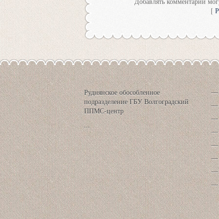
Добавлять комментарии могу
[
Р
Руднянское обособленное
подразделение ГБУ Волгоградский
ППМС-центр
...