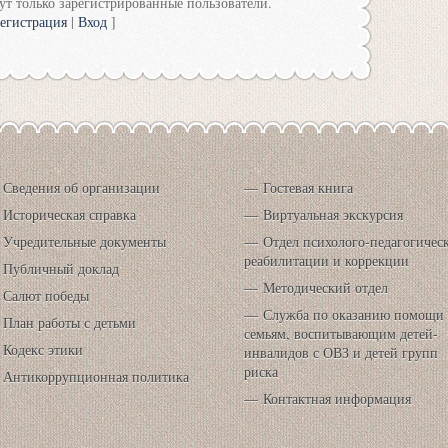
т только зарегистрированные пользователи.
егистрация
|
Вход
]
Сведения об организации
Гостевая книга
Историческая справка
Виртуальная экскурсия
Учредительные документы
Отдел психолого-педагогичес
реабилитации и коррекции
Публичный доклад
Методический отдел
Салют победы
Служба по оказанию помощи
План работы с детьми
семьям, воспитывающим детей-
Кодекс этики
инвалидов с ОВЗ и детей групп
риска
Антикоррупционная политика
Контактная информация