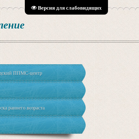
Версия для слабовидящих
ление
адский ППМС-центр
ка раннего возраста