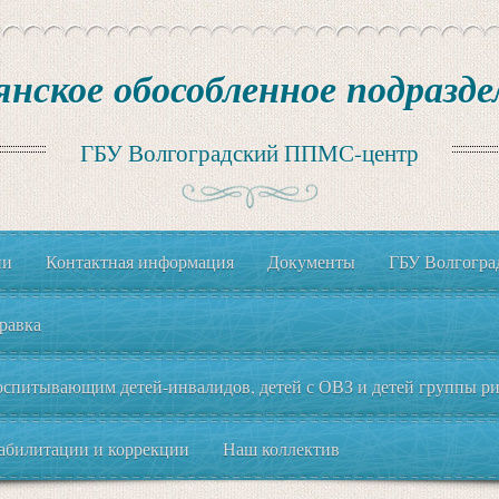
янское обособленное подразде
ГБУ Волгоградский ППМС-центр
ии
Контактная информация
Документы
ГБУ Волгогр
равка
спитывающим детей-инвалидов, детей с ОВЗ и детей группы рис
еабилитации и коррекции
Наш коллектив