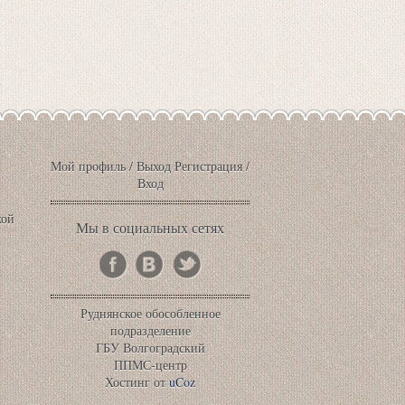
Мой профиль
/
Выход
Регистрация
/
Вход
кой
Мы в социальных сетях
Руднянское обособленное
подразделение
ГБУ Волгоградский
ППМС-центр
Хостинг от
uCoz