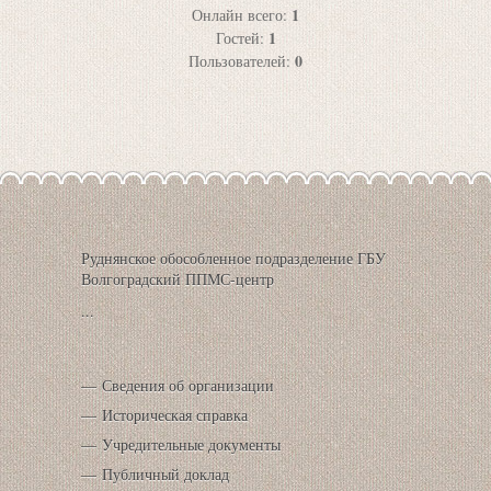
1
Онлайн всего:
1
Гостей:
0
Пользователей:
Руднянское обособленное подразделение ГБУ
Волгоградский ППМС-центр
...
Сведения об организации
Историческая справка
Учредительные документы
Публичный доклад