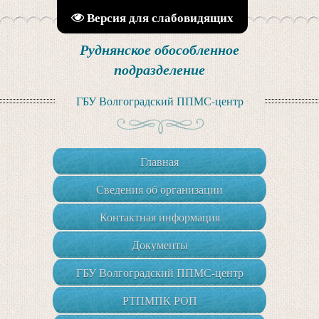
Версия для слабовидящих
Руднянское обособленное
подразделение
ГБУ Волгоградский ППМС-центр
Главная
Сведения об организации
Контактная информация
Документы
ГБУ Волгоградский ППМС-центр
РТПМПК РОП