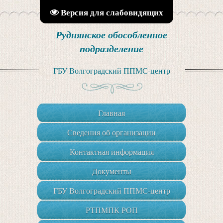
Версия для слабовидящих
Руднянское обособленное
подразделение
ГБУ Волгоградский ППМС-центр
Главная
Сведения об организации
Контактная информация
Документы
ГБУ Волгоградский ППМС-центр
РТПМПК РОП