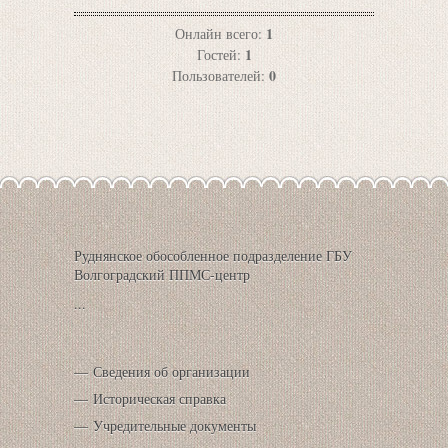
1
Онлайн всего:
1
Гостей:
0
Пользователей:
Руднянское обособленное подразделение ГБУ
Волгоградский ППМС-центр
...
Сведения об организации
Историческая справка
Учредительные документы