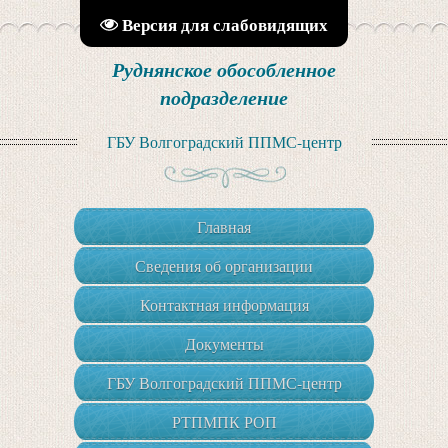
Версия для слабовидящих
Руднянское обособленное
подразделение
ГБУ Волгоградский ППМС-центр
Главная
Сведения об организации
Контактная информация
Документы
ГБУ Волгоградский ППМС-центр
РТПМПК РОП