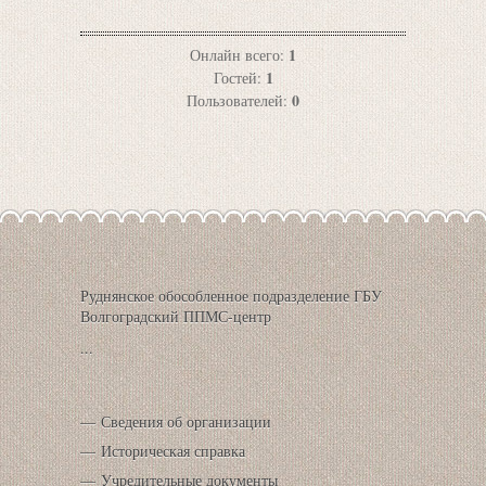
1
Онлайн всего:
1
Гостей:
0
Пользователей:
Руднянское обособленное подразделение ГБУ
Волгоградский ППМС-центр
...
Сведения об организации
Историческая справка
Учредительные документы