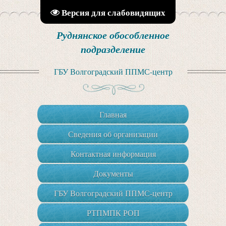
Версия для слабовидящих
Руднянское обособленное
подразделение
ГБУ Волгоградский ППМС-центр
Главная
Сведения об организации
Контактная информация
Документы
ГБУ Волгоградский ППМС-центр
РТПМПК РОП