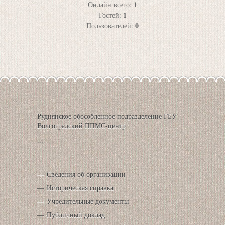
1
Онлайн всего:
1
Гостей:
0
Пользователей:
Руднянское обособленное подразделение ГБУ
Волгоградский ППМС-центр
...
Сведения об организации
Историческая справка
Учредительные документы
Публичный доклад