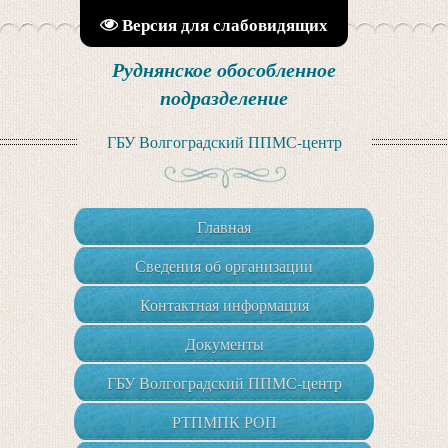
Версия для слабовидящих
Руднянское обособленное
подразделение
ГБУ Волгоградский ППМС-центр
Главная
Сведения об организации
Контактная информация
Документы
ГБУ Волгоградский ППМС-центр
РТПМПК РОП