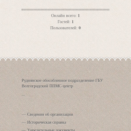
1
Онлайн всего:
1
Гостей:
0
Пользователей:
Руднянское обособленное подразделение ГБУ
Волгоградский ППМС-центр
...
Сведения об организации
Историческая справка
Учредительные документы