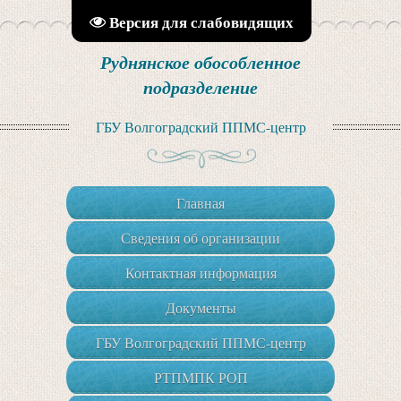
Версия для слабовидящих
Руднянское обособленное
подразделение
ГБУ Волгоградский ППМС-центр
Главная
Сведения об организации
Контактная информация
Документы
ГБУ Волгоградский ППМС-центр
РТПМПК РОП