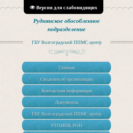
Версия для слабовидящих
Руднянское обособленное
подразделение
ГБУ Волгоградский ППМС-центр
Главная
Сведения об организации
Контактная информация
Документы
ГБУ Волгоградский ППМС-центр
РТПМПК РОП