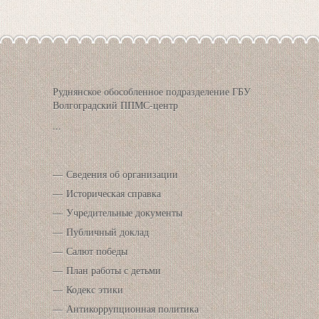
Руднянское обособленное подразделение ГБУ
Волгоградский ППМС-центр
...
Сведения об организации
Историческая справка
Учредительные документы
Публичный доклад
Салют победы
План работы с детьми
Кодекс этики
Антикоррупционная политика