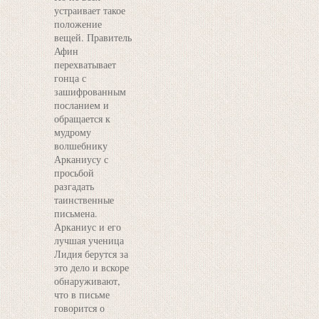
устраивает такое
положение
вещей. Правитель
Афин
перехватывает
гонца с
зашифрованным
посланием и
обращается к
мудрому
волшебнику
Арканиусу с
просьбой
разгадать
таинственные
письмена.
Арканиус и его
лучшая ученица
Лидия берутся за
это дело и вскоре
обнаруживают,
что в письме
говорится о