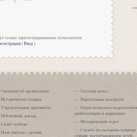
т только зарегистрированные пользователи.
егистрация
|
Вход
]
Сведения об организации
Гостевая книга
Историческая справка
Виртуальная экскурсия
Учредительные документы
Отдел психолого-педагогичес
реабилитации и коррекции
Публичный доклад
Методический отдел
Салют победы
Служба по оказанию помощи
План работы с детьми
семьям, воспитывающим детей-