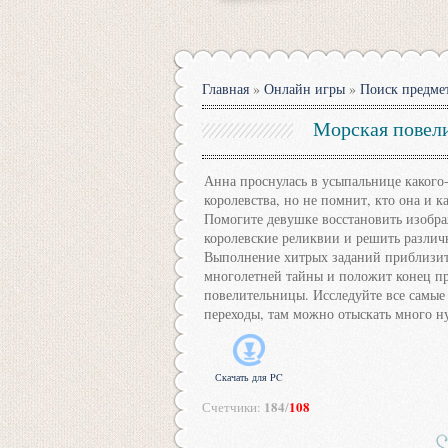
Главная
»
Онлайн игры
»
Поиск предме
Морская повел
Анна проснулась в усыпальнице какого
королевства, но не помнит, кто она и ка
Помогите девушке восстановить изображ
королевские реликвии и решить различ
Выполнение хитрых заданий приблизит 
многолетней тайны и положит конец п
повелительницы. Исследуйте все самые
переходы, там можно отыскать много н
Скачать для
PC
184
108
Счетчики
:
/