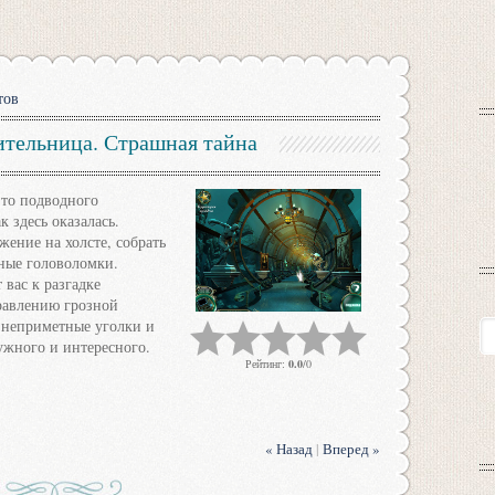
тов
ительница. Страшная тайна
-то подводного
к здесь оказалась.
ение на холсте, собрать
ные головоломки.
вас к разгадке
равлению грозной
 неприметные уголки и
ужного и интересного.
Рейтинг
:
0.0
/
0
« Назад
|
Вперед »