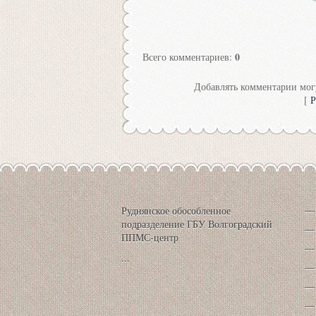
0
Всего комментариев
:
Добавлять комментарии могу
[
Р
Руднянское обособленное
подразделение ГБУ Волгоградский
ППМС-центр
...