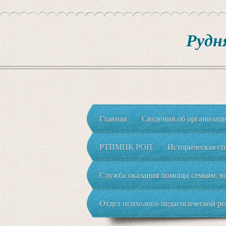
Рудн
Главная
Сведения об организац
РТПМПК РОП
Историческая сп
Служба оказания помощи семьям, во
Отдел психолого-педагогической р