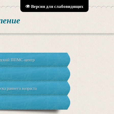
Версия для слабовидящих
ление
адский ППМС-центр
ка раннего возраста