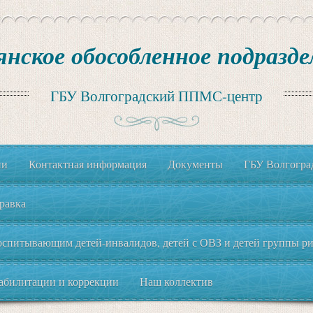
янское обособленное подразде
ГБУ Волгоградский ППМС-центр
ии
Контактная информация
Документы
ГБУ Волгогр
равка
спитывающим детей-инвалидов, детей с ОВЗ и детей группы рис
еабилитации и коррекции
Наш коллектив