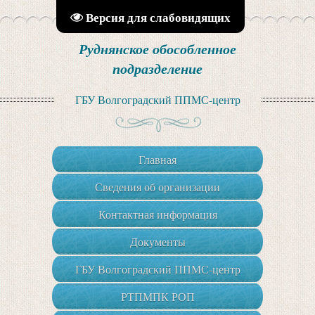
Версия для слабовидящих
Руднянское обособленное
подразделение
ГБУ Волгоградский ППМС-центр
Главная
Сведения об организации
Контактная информация
Документы
ГБУ Волгоградский ППМС-центр
РТПМПК РОП