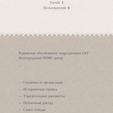
1
Гостей:
0
Пользователей:
Руднянское обособленное подразделение ГБУ
Волгоградский ППМС-центр
...
Сведения об организации
Историческая справка
Учредительные документы
Публичный доклад
Салют победы