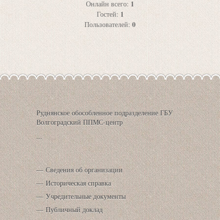
1
Онлайн всего:
1
Гостей:
0
Пользователей:
Руднянское обособленное подразделение ГБУ
Волгоградский ППМС-центр
...
Сведения об организации
Историческая справка
Учредительные документы
Публичный доклад