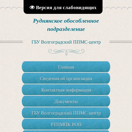
Версия для слабовидящих
Руднянское обособленное
подразделение
ГБУ Волгоградский ППМС-центр
Главная
Сведения об организации
Контактная информация
Документы
ГБУ Волгоградский ППМС-центр
РТПМПК РОП