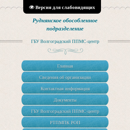
Версия для слабовидящих
Руднянское обособленное
подразделение
ГБУ Волгоградский ППМС-центр
Главная
Сведения об организации
Контактная информация
Документы
ГБУ Волгоградский ППМС-центр
РТПМПК РОП