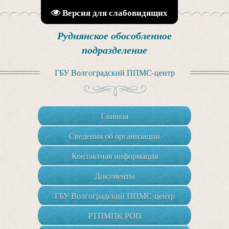
Версия для слабовидящих
Руднянское обособленное
подразделение
ГБУ Волгоградский ППМС-центр
Главная
Сведения об организации
Контактная информация
Документы
ГБУ Волгоградский ППМС-центр
РТПМПК РОП