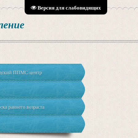
Версия для слабовидящих
ление
адский ППМС-центр
ка раннего возраста