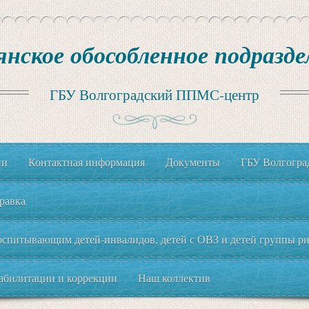
янское обособленное подразде
ГБУ Волгоградский ППМС-центр
ии
Контактная информация
Документы
ГБУ Волгогр
равка
спитывающим детей-инвалидов, детей с ОВЗ и детей группы рис
еабилитации и коррекции
Наш коллектив