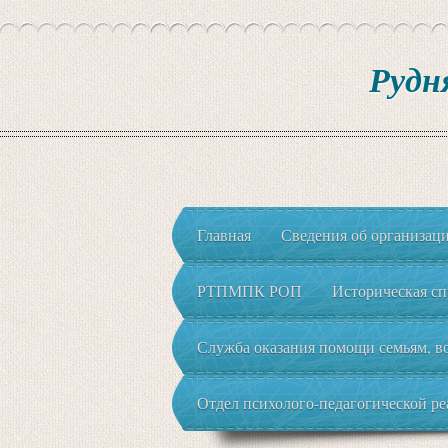
Рудн
Главная
Сведения об организац
РТПМПК РОП
Историческая сп
Служба оказания помощи семьям, во
Отдел психолого-педагогической р