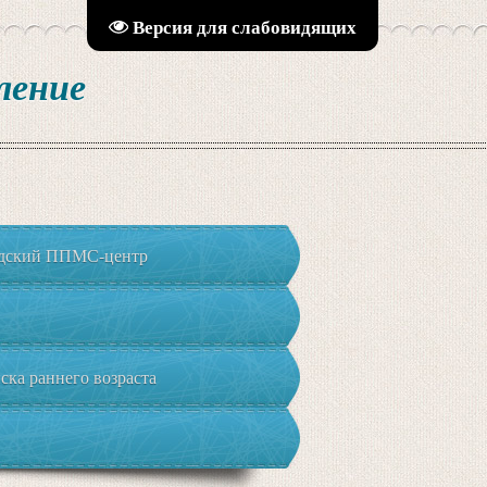
Версия для слабовидящих
ление
адский ППМС-центр
ка раннего возраста