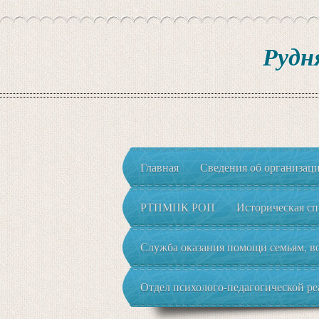
Рудн
Главная
Сведения об организац
РТПМПК РОП
Историческая сп
Служба оказания помощи семьям, во
Отдел психолого-педагогической р