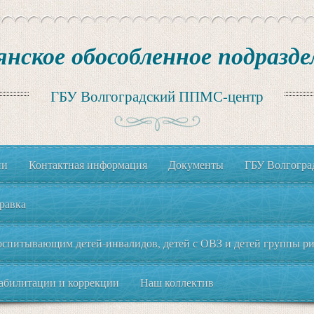
янское обособленное подразде
ГБУ Волгоградский ППМС-центр
ии
Контактная информация
Документы
ГБУ Волгогр
равка
спитывающим детей-инвалидов, детей с ОВЗ и детей группы рис
еабилитации и коррекции
Наш коллектив