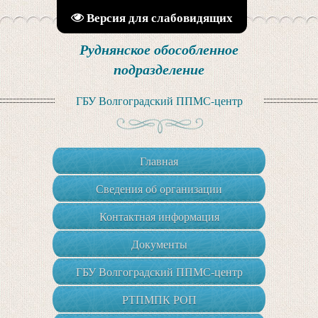
Версия для слабовидящих
Руднянское обособленное
подразделение
ГБУ Волгоградский ППМС-центр
Главная
Сведения об организации
Контактная информация
Документы
ГБУ Волгоградский ППМС-центр
РТПМПК РОП