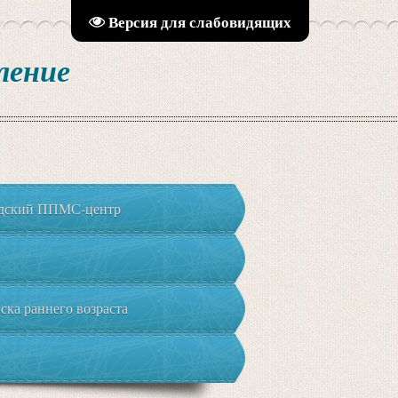
Версия для слабовидящих
ление
адский ППМС-центр
ка раннего возраста