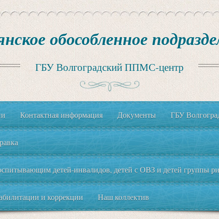
янское обособленное подразде
ГБУ Волгоградский ППМС-центр
ии
Контактная информация
Документы
ГБУ Волгогр
равка
спитывающим детей-инвалидов, детей с ОВЗ и детей группы рис
еабилитации и коррекции
Наш коллектив