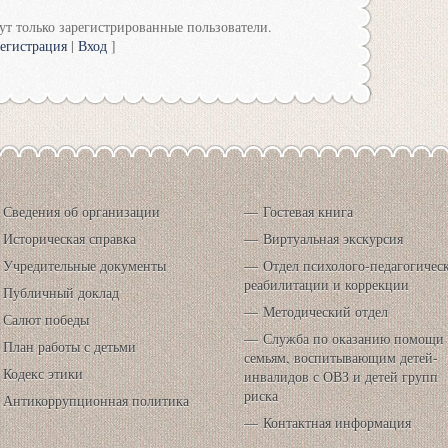
т только зарегистрированные пользователи.
егистрация
|
Вход
]
Сведения об организации
Гостевая книга
Историческая справка
Виртуальная экскурсия
Учредительные документы
Отдел психолого-педагогичес
реабилитации и коррекции
Публичный доклад
Методический отдел
Салют победы
Служба по оказанию помощи
План работы с детьми
семьям, воспитывающим детей-
Кодекс этики
инвалидов с ОВЗ и детей групп
риска
Антикоррупционная политика
Контактная информация