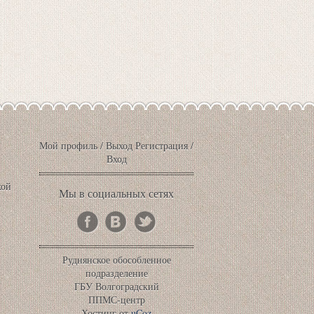
Мой профиль
/
Выход
Регистрация
/
Вход
кой
Мы в социальных сетях
Руднянское обособленное
подразделение
ГБУ Волгоградский
ППМС-центр
Хостинг от
uCoz