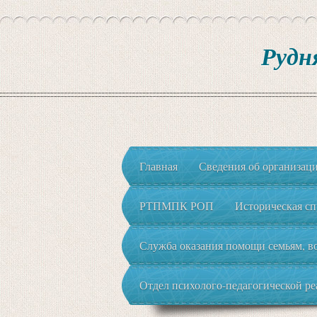
Рудн
Главная
Сведения об организац
РТПМПК РОП
Историческая сп
Служба оказания помощи семьям, во
Отдел психолого-педагогической р