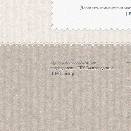
Добавлять комментарии могу
[
Р
Руднянское обособленное
подразделение ГБУ Волгоградский
ППМС-центр
...