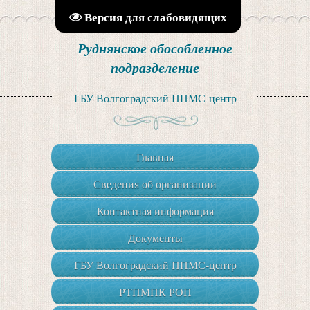
Версия для слабовидящих
Руднянское обособленное
подразделение
ГБУ Волгоградский ППМС-центр
Главная
Сведения об организации
Контактная информация
Документы
ГБУ Волгоградский ППМС-центр
РТПМПК РОП