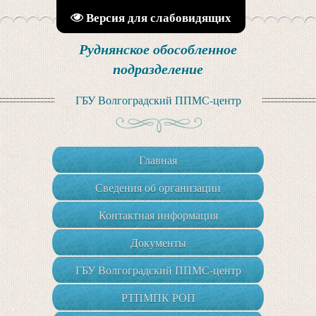
Версия для слабовидящих
Руднянское обособленное
подразделение
ГБУ Волгоградский ППМС-центр
Главная
Сведения об организации
Контактная информация
Документы
ГБУ Волгоградский ППМС-центр
РТПМПК РОП