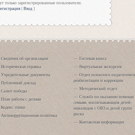
т только зарегистрированные пользователи.
егистрация
|
Вход
]
Сведения об организации
Гостевая книга
Историческая справка
Виртуальная экскурсия
Учредительные документы
Отдел психолого-педагогичес
реабилитации и коррекции
Публичный доклад
Методический отдел
Салют победы
Служба по оказанию помощи
План работы с детьми
семьям, воспитывающим детей-
Кодекс этики
инвалидов с ОВЗ и детей групп
риска
Антикоррупционная политика
Контактная информация