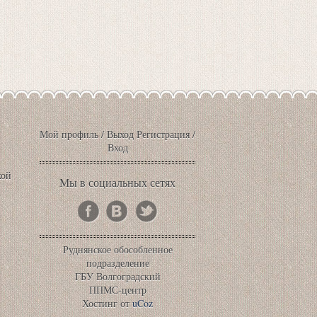
Мой профиль
/
Выход
Регистрация
/
Вход
кой
Мы в социальных сетях
Руднянское обособленное
подразделение
ГБУ Волгоградский
ППМС-центр
Хостинг от
uCoz