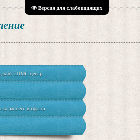
Версия для слабовидящих
ление
адский ППМС-центр
ка раннего возраста