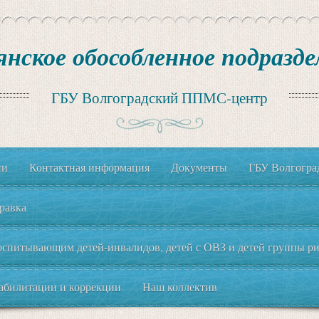
янское обособленное подразде
ГБУ Волгоградский ППМС-центр
ии
Контактная информация
Документы
ГБУ Волгогр
равка
спитывающим детей-инвалидов, детей с ОВЗ и детей группы рис
еабилитации и коррекции
Наш коллектив