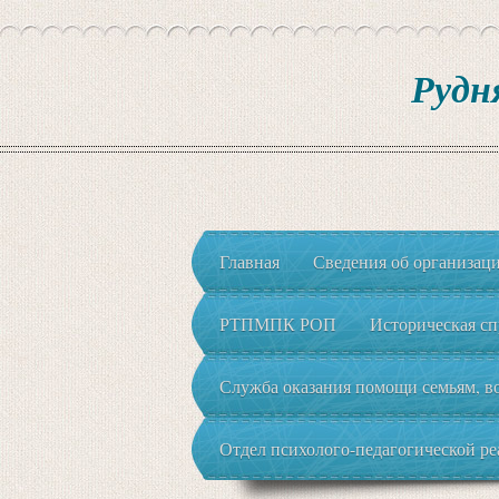
Рудн
Главная
Сведения об организац
РТПМПК РОП
Историческая сп
Служба оказания помощи семьям, во
Отдел психолого-педагогической р