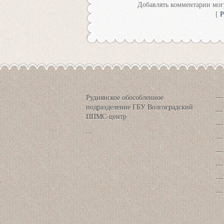
Добавлять комментарии могу
[
Р
Руднянское обособленное
подразделение ГБУ Волгоградский
ППМС-центр
...