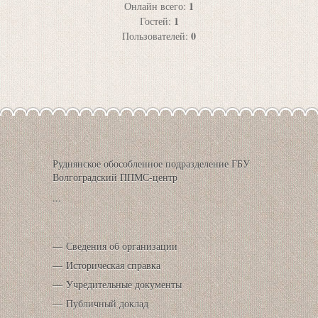
1
Онлайн всего:
1
Гостей:
0
Пользователей:
Руднянское обособленное подразделение ГБУ
Волгоградский ППМС-центр
...
Сведения об организации
Историческая справка
Учредительные документы
Публичный доклад