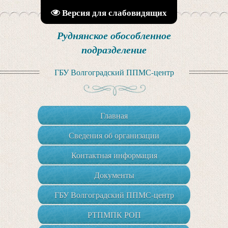
Версия для слабовидящих
Руднянское обособленное
подразделение
ГБУ Волгоградский ППМС-центр
Главная
Сведения об организации
Контактная информация
Документы
ГБУ Волгоградский ППМС-центр
РТПМПК РОП