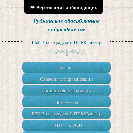
Версия для слабовидящих
Руднянское обособленное
подразделение
ГБУ Волгоградский ППМС-центр
Главная
Сведения об организации
Контактная информация
Документы
ГБУ Волгоградский ППМС-центр
РТПМПК РОП