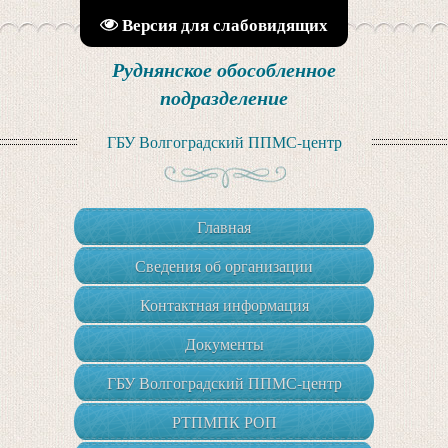
Версия для слабовидящих
Руднянское обособленное
подразделение
ГБУ Волгоградский ППМС-центр
Главная
Сведения об организации
Контактная информация
Документы
ГБУ Волгоградский ППМС-центр
РТПМПК РОП