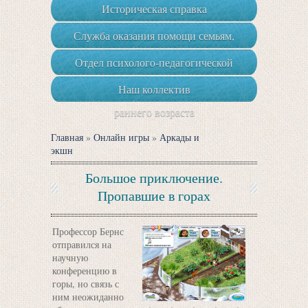
Историческая справка
Служба оказания помощи семьям,
воспитывающим детей-инвалидов,
Отдел психолого-педагогической
детей с ОВЗ и детей группы риска
реабилитации и коррекции
Наш коллектив
раннего возраста
Главная
»
Онлайн игры
»
Аркады и
экшн
Большое приключение.
Пропавшие в горах
Профессор Бернс
отправился на
научную
конференцию в
горы, но связь с
ним неожиданно