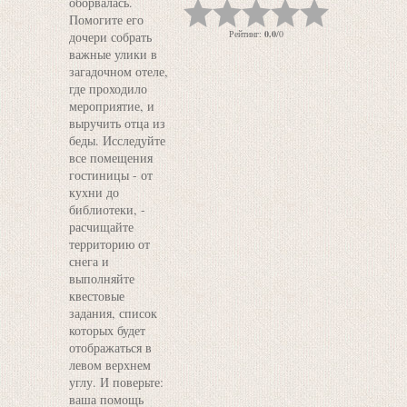
оборвалась.
Помогите его
Рейтинг
:
0.0
/
0
дочери собрать
важные улики в
загадочном отеле,
где проходило
мероприятие, и
выручить отца из
беды. Исследуйте
все помещения
гостиницы - от
кухни до
библиотеки, -
расчищайте
территорию от
снега и
выполняйте
квестовые
задания, список
которых будет
отображаться в
левом верхнем
углу. И поверьте:
ваша помощь