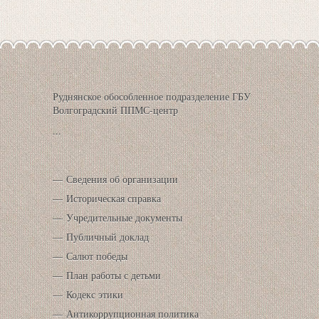
Руднянское обособленное подразделение ГБУ
Волгоградский ППМС-центр
...
Сведения об организации
Историческая справка
Учредительные документы
Публичный доклад
Салют победы
План работы с детьми
Кодекс этики
Антикоррупционная политика