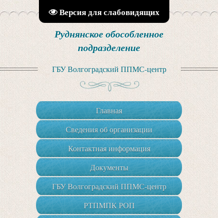
Версия для слабовидящих
Руднянское обособленное
подразделение
ГБУ Волгоградский ППМС-центр
Главная
Сведения об организации
Контактная информация
Документы
ГБУ Волгоградский ППМС-центр
РТПМПК РОП