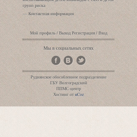
групп риска
Контактная информация
Мой профиль
/
Выход
Регистрация
/
Вход
Мы в социальных сетях
Руднянское обособленное подразделение
ГБУ Волгоградский
ППМС-центр
Хостинг от
uCoz